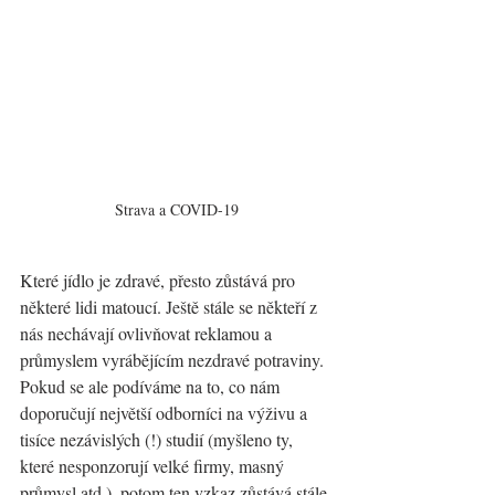
Strava a COVID-19
Které jídlo je zdravé, přesto zůstává pro 
některé lidi matoucí. Ještě stále se někteří z 
nás nechávají ovlivňovat reklamou a 
průmyslem vyrábějícím nezdravé potraviny. 
Pokud se ale podíváme na to, co nám 
doporučují největší odborníci na výživu a 
tisíce nezávislých (!) studií (myšleno ty, 
které nesponzorují velké firmy, masný 
průmysl atd.), potom ten vzkaz zůstává stále 