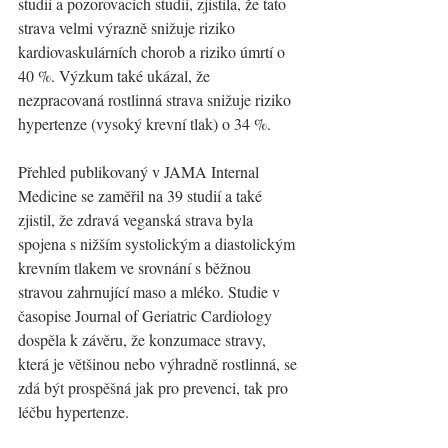
studií a pozorovacích studií, zjistila, že tato 
strava velmi výrazně snižuje riziko 
kardiovaskulárních chorob a riziko úmrtí o 
40 %. Výzkum také ukázal, že 
nezpracovaná rostlinná strava snižuje riziko 
hypertenze (vysoký krevní tlak) o 34 %.
Přehled publikovaný v JAMA Internal 
Medicine se zaměřil na 39 studií a také 
zjistil, že zdravá veganská strava byla 
spojena s nižším systolickým a diastolickým 
krevním tlakem ve srovnání s běžnou 
stravou zahrnující maso a mléko. Studie v 
časopise Journal of Geriatric Cardiology 
dospěla k závěru, že konzumace stravy, 
která je většinou nebo výhradně rostlinná, se 
zdá být prospěšná jak pro prevenci, tak pro 
léčbu hypertenze.