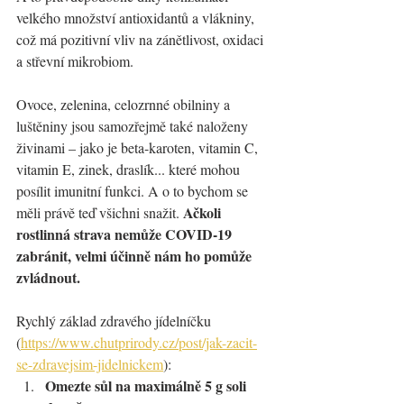
velkého množství antioxidantů a vlákniny, 
což má pozitivní vliv na zánětlivost, oxidaci 
a střevní mikrobiom.
Ovoce, zelenina, celozrnné obilniny a 
luštěniny jsou samozřejmě také naloženy 
živinami – jako je beta-karoten, vitamin C, 
vitamin E, zinek, draslík... které mohou 
posílit imunitní funkci. A o to bychom se 
Ačkoli 
měli právě teď všichni snažit. 
rostlinná strava nemůže COVID-19 
zabránit, velmi účinně nám ho pomůže 
zvládnout.
Rychlý základ zdravého jídelníčku 
(
https://www.chutprirody.cz/post/jak-zacit-
se-zdravejsim-jidelnickem
):
Omezte sůl na maximálně 5 g soli 