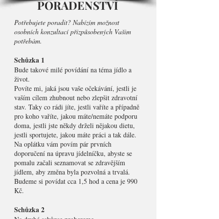
PORADENSTVÍ
Potřebujete poradit? Nabízím možnost
osobních konzultací přizpůsobených Vašim
potřebám.
Schůzka 1
Bude takové milé povídání na téma jídlo a
život.
Povíte mi, jaká jsou vaše očekávání, jestli je
vaším cílem zhubnout nebo zlepšit zdravotní
stav. Taky co rádi jíte, jestli vaříte a případně
pro koho vaříte, jakou máte/nemáte podporu
doma, jestli jste někdy drželi nějakou dietu,
jestli sportujete, jakou máte práci a tak dále.
Na oplátku vám povím pár prvních
doporučení na úpravu jídelníčku, abyste se
pomalu začali seznamovat se zdravějším
jídlem, aby změna byla pozvolná a trvalá.
Budeme si povídat cca 1,5 hod a cena je 990
Kč.
Schůzka 2