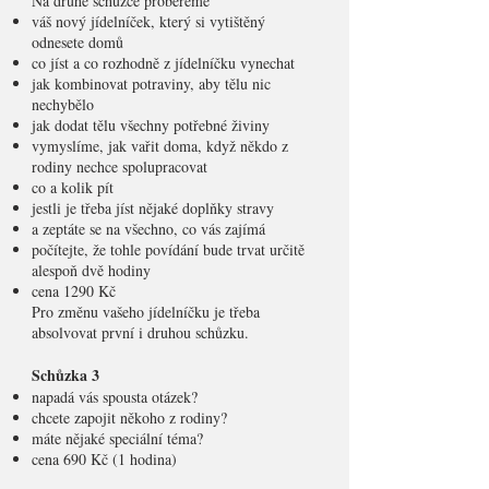
Na druhé schůzce probereme
váš nový jídelníček, který si vytištěný
odnesete domů
co jíst a co rozhodně z jídelníčku vynechat
jak kombinovat potraviny, aby tělu nic
nechybělo
jak dodat tělu všechny potřebné živiny
vymyslíme, jak vařit doma, když někdo z
rodiny nechce spolupracovat
co a kolik pít
jestli je třeba jíst nějaké doplňky stravy
a zeptáte se na všechno, co vás zajímá
počítejte, že tohle povídání bude trvat určitě
alespoň dvě hodiny
cena 1290 Kč
Pro změnu vašeho jídelníčku je třeba
absolvovat první i druhou schůzku.
Schůzka 3
napadá vás spousta otázek?
chcete zapojit někoho z rodiny?
máte nějaké speciální téma?
cena 690 Kč (1 hodina)