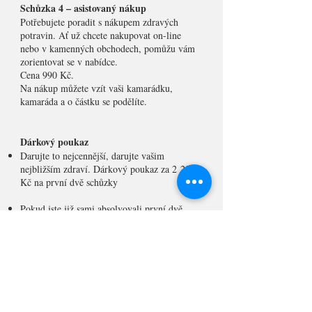
Schůzka 4 – asistovaný nákup
Potřebujete poradit s nákupem zdravých
potravin. Ať už chcete nakupovat on-line
nebo v kamenných obchodech, pomůžu vám
zorientovat se v nabídce.
Cena 990 Kč.
Na nákup můžete vzít vaši kamarádku,
kamaráda a o částku se podělíte.
Dárkový poukaz
Darujte to nejcennější, darujte vašim
nejbližším zdraví. Dárkový poukaz za 2 250
Kč na první dvě schůzky
Pokud jste již sami absolvovali první dvě
schůzky, máme pro vás na dárkový poukaz
slevu ve výši 100 Kč
Pokud jste již sami absolvovali alespoň první
schůzku, doporučte nás dál a získáte slevu ve
výši 100 Kč na další schůzku