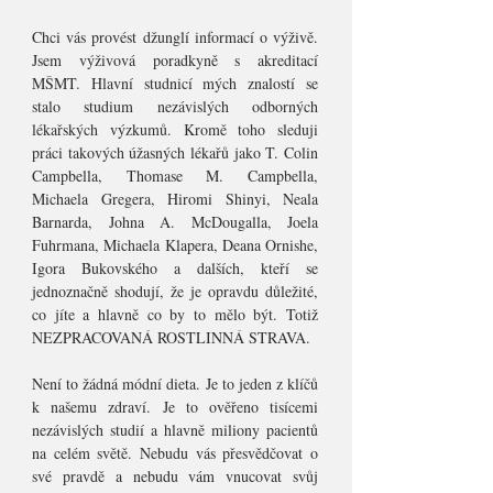
Chci vás provést džunglí informací o výživě.
Jsem výživová poradkyně s akreditací
MŠMT. Hlavní studnicí mých znalostí se
stalo studium nezávislých odborných
lékařských výzkumů. Kromě toho sleduji
práci takových úžasných lékařů jako T. Colin
Campbella, Thomase M. Campbella,
Michaela Gregera, Hiromi Shinyi, Neala
Barnarda, Johna A. McDougalla, Joela
Fuhrmana, Michaela Klapera, Deana Ornishe,
Igora Bukovského a dalších, kteří se
jednoznačně shodují, že je opravdu důležité,
co jíte a hlavně co by to mělo být. Totiž
NEZPRACOVANÁ ROSTLINNÁ STRAVA.
Není to žádná módní dieta. Je to jeden z klíčů
k našemu zdraví. Je to ověřeno tisícemi
nezávislých studií a hlavně miliony pacientů
na celém světě. Nebudu vás přesvědčovat o
své pravdě a nebudu vám vnucovat svůj