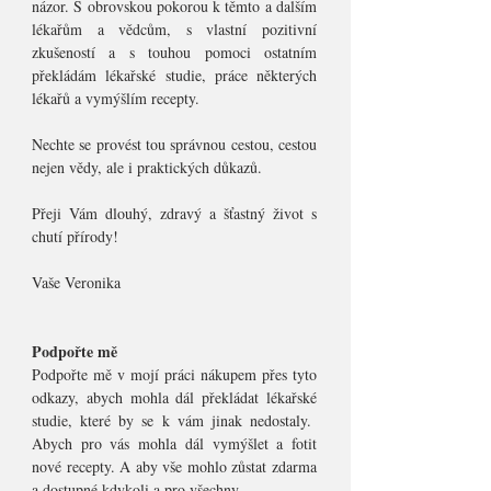
názor. S obrovskou pokorou k těmto a dalším
lékařům a vědcům, s vlastní pozitivní
zkušeností a s touhou pomoci ostatním
překládám lékařské studie, práce některých
lékařů a vymýšlím recepty.
Nechte se provést tou správnou cestou, cestou
nejen vědy, ale i praktických důkazů.
Přeji Vám dlouhý, zdravý a šťastný život s
chutí přírody!
Vaše Veronika
Podpořte mě
Podpořte mě v mojí práci nákupem přes tyto
odkazy, abych mohla dál překládat lékařské
studie, které by se k vám jinak nedostaly.
Abych pro vás mohla dál vymýšlet a fotit
nové recepty. A aby vše mohlo zůstat zdarma
a dostupné kdykoli a pro všechny.