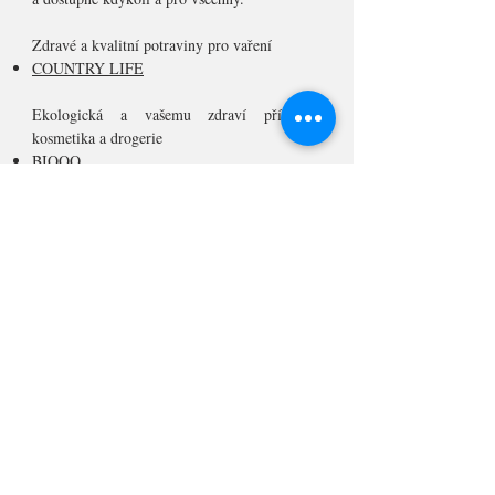
Zdravé a kvalitní potraviny pro vaření
COUNTRY LIFE
Ekologická a vašemu zdraví přívětivá
kosmetika a drogerie
BIOOO
ECONEA
Kvalitní vybavení vaší kuchyně
TESCOMA
Oříšky
GRIZLY
Napište mi na
veronika@chutprirody.cz
nebo
využijte formulář níže.
Kontaktujte mě