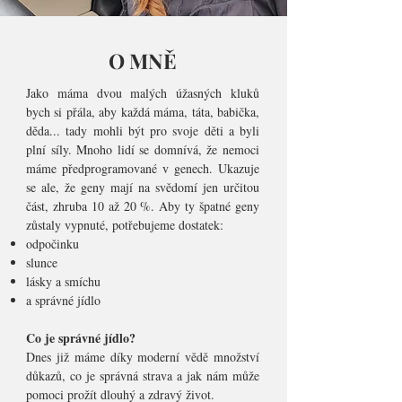
O MNĚ
Jako máma dvou malých úžasných kluků
bych si přála, aby každá máma, táta, babička,
děda... tady mohli být pro svoje děti a byli
plní síly. Mnoho lidí se domnívá, že nemoci
máme předprogramované v genech. Ukazuje
se ale, že geny mají na svědomí jen určitou
část, zhruba 10 až 20 %. Aby ty špatné geny
zůstaly vypnuté, potřebujeme dostatek:
odpočinku
slunce
lásky a smíchu
a správné jídlo
Co je správné jídlo?
Dnes již máme díky moderní vědě množství
důkazů, co je správná strava a jak nám může
pomoci prožít dlouhý a zdravý život.