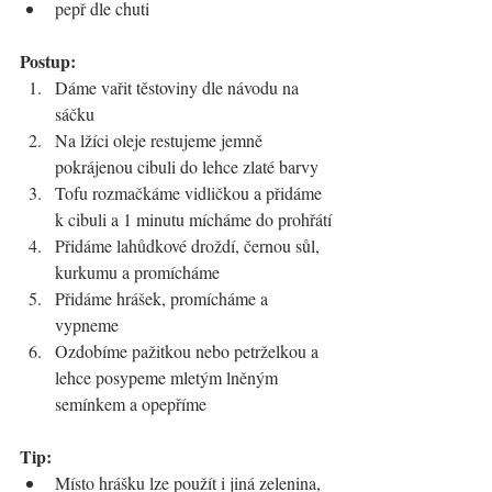
pepř dle chuti
Postup:
Dáme vařit těstoviny dle návodu na 
sáčku
Na lžíci oleje restujeme jemně 
pokrájenou cibuli do lehce zlaté barvy
Tofu rozmačkáme vidličkou a přidáme 
k cibuli a 1 minutu mícháme do prohřátí
Přidáme lahůdkové droždí, černou sůl, 
kurkumu a promícháme
Přidáme hrášek, promícháme a 
vypneme
Ozdobíme pažitkou nebo petrželkou a 
lehce posypeme mletým lněným 
semínkem a opepříme
Tip:
Místo hrášku lze použít i jiná zelenina, 