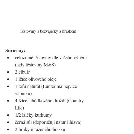
Těstoviny s bezvajíčky a hráškem
Suroviny:
celozrnné těstoviny dle vašeho výběru 
(tady těstoviny M&S)
2 cibule
1 lžíce olivového oleje
1 tofu natural (Lunter má nejvíce 
vápníku)
4 lžíce lahůdkového droždí (Country 
Life)
1/2 lžičky kurkumy
černá sůl (doporučuji natur Jihlava)
2 hrnky mraženého hrášku