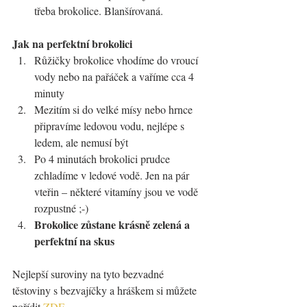
třeba brokolice. Blanšírovaná.
Jak na perfektní brokolici
Růžičky brokolice vhodíme do vroucí 
vody nebo na pařáček a vaříme cca 4 
minuty
Mezitím si do velké mísy nebo hrnce 
připravíme ledovou vodu, nejlépe s 
ledem, ale nemusí být
Po 4 minutách brokolici prudce 
zchladíme v ledové vodě. Jen na pár 
vteřin – některé vitamíny jsou ve vodě 
rozpustné ;-)
Brokolice zůstane krásně zelená a 
perfektní na skus
Nejlepší suroviny na tyto bezvadné 
těstoviny s bezvajíčky a hráškem si můžete 
pořídit 
ZDE
.