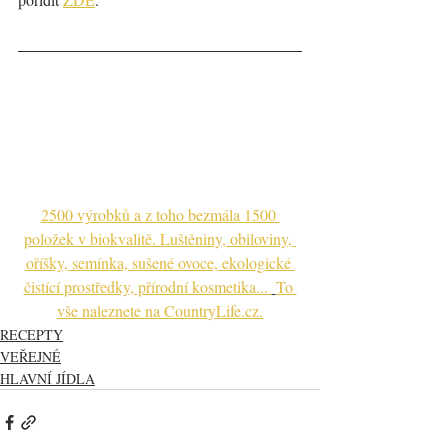
2500 výrobků a z toho bezmála 1500 
položek v biokvalitě. Luštěniny, obiloviny, 
oříšky, semínka, sušené ovoce, ekologické 
čistící prostředky, přírodní kosmetika... 
To 
vše naleznete na CountryLife.cz.
RECEPTY
VEŘEJNÉ
HLAVNÍ JÍDLA