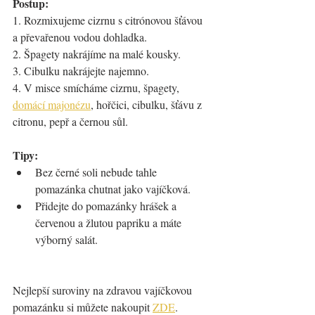
Postup:
1. Rozmixujeme cizrnu s citrónovou šťávou 
a převařenou vodou dohladka.
2. Špagety nakrájíme na malé kousky.
3. Cibulku nakrájejte najemno.
4. V misce smícháme cizrnu, špagety, 
domácí majonézu
, hořčici, cibulku, šťávu z 
citronu, pepř a černou sůl.
Tipy:
Bez černé soli nebude tahle 
pomazánka chutnat jako vajíčková.
Přidejte do pomazánky hrášek a 
červenou a žlutou papriku a máte 
výborný salát.
Nejlepší suroviny na zdravou vajíčkovou 
pomazánku si můžete nakoupit 
ZDE
.