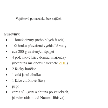
Vajíčková pomazánka bez vajíček
Suroviny:
1 hrnek cizrny (nebo bílých fazolí)
1/2 hrnku převařené vychladlé vody
cca 200 g uvařených špaget
4 polévkové lžíce domácí majonézy 
(recept na majonézu naleznete 
ZDE
)
2 lžičky hořčice
1 celá jarní cibulka
1 lžíce citrónové šťávy
pepř
černá sůl (voní a chutná po vajíčkách, 
já mám ráda tu od Natural Jihlava)