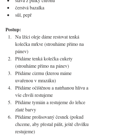
šťáva z půlky citronu
čerstvá bazalka
sůl, pepř
Postup:
Na lžíci oleje dáme restovat tenká 
kolečka mrkve (strouháme přímo na 
pánev)
Přidáme tenká kolečka cukety 
(strouháme přímo na pánev)
Přidáme cizrnu (kterou máme 
uvařenou v mrazáku)
Přidáme očištěnou a natrhanou hlívu a 
vše chvíli restujeme
Přidáme tymián a restujeme do lehce 
zlaté barvy
Přidáme prolisovaný česnek (pokud 
chceme, aby přestal pálit, ještě chvilku 
restujeme)