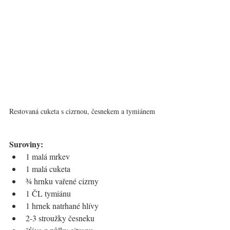
Restovaná cuketa s cizrnou, česnekem a tymiánem
Suroviny:
1 malá mrkev
1 malá cuketa
¾ hrnku vařené cizrny
1 ČL tymiánu
1 hrnek natrhané hlívy
2-3 stroužky česneku