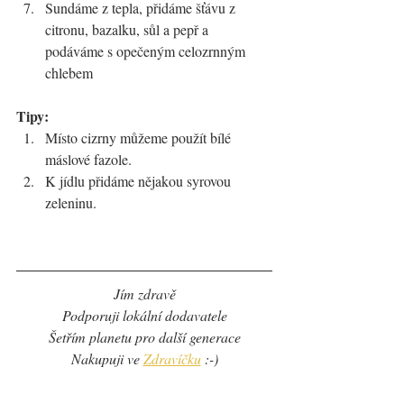
Sundáme z tepla, přidáme šťávu z 
citronu, bazalku, sůl a pepř a 
podáváme s opečeným celozrnným 
chlebem
Tipy:
Místo cizrny můžeme použít bílé 
máslové fazole.
K jídlu přidáme nějakou syrovou 
zeleninu.
Jím zdravě
Podporuji lokální dodavatele
Šetřím planetu pro další generace
Nakupuji ve 
Zdravíčku
 :-)