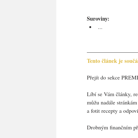
Suroviny:
...
Tento článek je sou
Přejít do sekce PRE
Líbí se Vám články, re
můžu nadále stránkám v
a fotit recepty a odpov
Drobným finančním pří