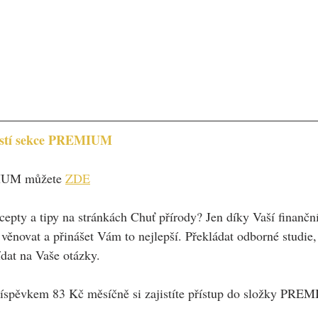
částí sekce PREMIUM
MIUM můžete 
ZDE
cepty a tipy na stránkách Chuť přírody? Jen díky Vaší finančn
ěnovat a přinášet Vám to nejlepší. Překládat odborné studie, 
ídat na Vaše otázky. 
spěvkem 83 Kč měsíčně si zajistíte přístup do složky PREM