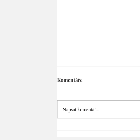
Komentáře
Napsat komentář...
Premium: Jak zdravě
přibrat?