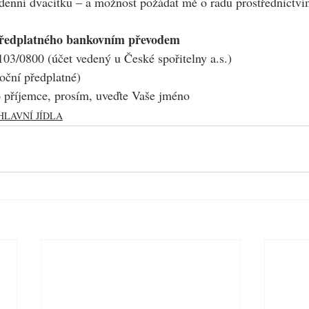
denní dvacítku – a možnost požádat mě o radu prostřednictv
předplatného bankovním převodem
03/0800 (účet vedený u České spořitelny a.s.)
oční předplatné)
příjemce, prosím, uveďte Vaše jméno
HLAVNÍ JÍDLA