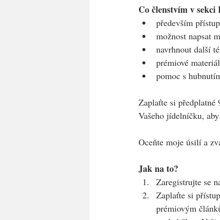
Co členstvím v sekc
především přístup
možnost napsat m
navrhnout další t
prémiové materiál
pomoc s hubnutí
Zaplaťte si předplatné 
Vašeho jídelníčku, aby
Oceňte moje úsilí a z
Jak na to?
Zaregistrujte se 
Zaplaťte si příst
prémiovým článkům