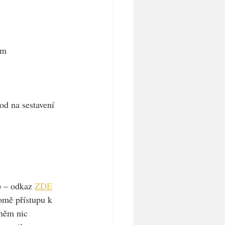
ím
od na sestavení 
) – odkaz 
ZDE
romě přístupu k 
něm nic 