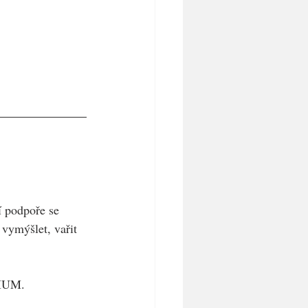
í podpoře se 
vymýšlet, vařit 
IUM.   