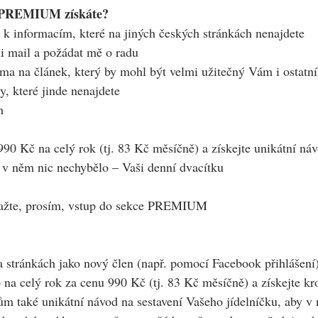
i PREMIUM získáte?
 k informacím, které na jiných českých stránkách nenajdete
i mail a požádat mě o radu
éma na článek, který by mohl být velmi užitečný Vám i ostatn
y, které jinde nenajdete
m
990 Kč na celý rok (tj. 83 Kč měsíčně) a získejte unikátní náv
 v něm nic nechybělo – Vaši denní dvacítku
važte, prosím, vstup do sekce PREMIUM
na stránkách jako nový člen (např. pomocí Facebook přihlášení
up na celý rok za cenu 990 Kč (tj. 83 Kč měsíčně) a získejte k
 také unikátní návod na sestavení Vašeho jídelníčku, aby v 