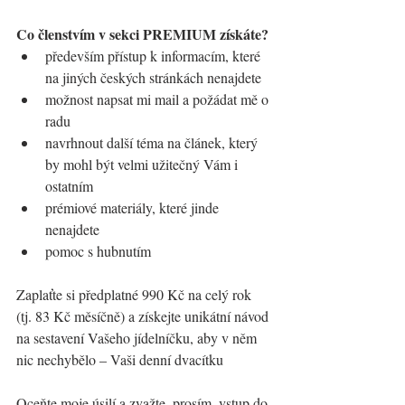
Co členstvím v sekci PREMIUM získáte?
především přístup k informacím, které 
na jiných českých stránkách nenajdete
možnost napsat mi mail a požádat mě o 
radu
navrhnout další téma na článek, který 
by mohl být velmi užitečný Vám i 
ostatním
prémiové materiály, které jinde 
nenajdete
pomoc s hubnutím
Zaplaťte si předplatné 990 Kč na celý rok 
(tj. 83 Kč měsíčně) a získejte unikátní návod 
na sestavení Vašeho jídelníčku, aby v něm 
nic nechybělo – Vaši denní dvacítku  
Oceňte moje úsilí a zvažte, prosím, vstup do 