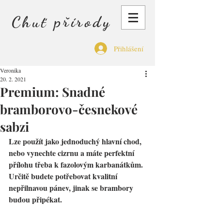
Chuť přírody
Přihlášení
Veronika
20. 2. 2021
Premium: Snadné
bramborovo-česnekové
sabzi
Lze použít jako jednoduchý hlavní chod, 
nebo vynechte cizrnu a máte perfektní 
přílohu třeba k fazolovým karbanátkům. 
Určitě budete potřebovat kvalitní 
nepřilnavou pánev, jinak se brambory 
budou připékat.