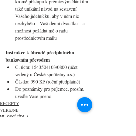
kromě přístupu k prémiovým článkům 
také unikátní návod na sestavení 
Vašeho jídelníčku, aby v něm nic 
nechybělo – Vaši denní dvacítku – a 
možnost požádat mě o radu 
prostřednictvím mailu
Instrukce k úhradě předplatného 
bankovním převodem
Č. účtu: 1543504103/0800 (účet 
vedený u České spořitelny a.s.)
Částka: 990 Kč (roční předplatné)
Do poznámky pro příjemce, prosím, 
uveďte Vaše jméno
RECEPTY
VEŘEJNÉ
HLAVNÍ JÍDLA