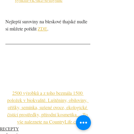
Nejlepší suroviny na bleskové thajské nudle 
si můžete pořídit 
ZDE
.
2500 výrobků a z toho bezmála 1500 
položek v biokvalitě. Luštěniny, obiloviny, 
oříšky, semínka, sušené ovoce, ekologické 
čistící prostředky, přírodní kosmetika... 
To 
vše naleznete na CountryLife.cz.
RECEPTY