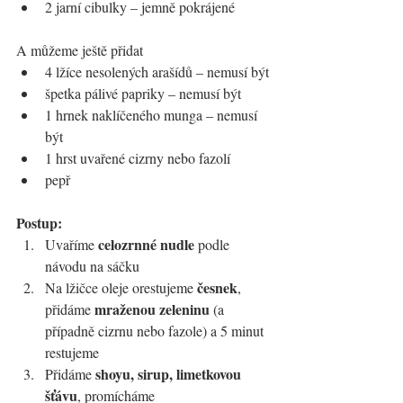
2 jarní cibulky – jemně pokrájené
A můžeme ještě přidat
4 lžíce nesolených arašídů – nemusí být
špetka pálivé papriky – nemusí být
1 hrnek naklíčeného munga – nemusí 
být
1 hrst uvařené cizrny nebo fazolí
pepř
Postup:
celozrnné nudle
Uvaříme 
 podle 
návodu na sáčku
česnek
Na lžičce oleje orestujeme 
, 
mraženou zeleninu
přidáme 
 (a 
případně cizrnu nebo fazole) a 5 minut 
restujeme
shoyu, sirup, limetkovou 
Přidáme 
šťávu
, promícháme