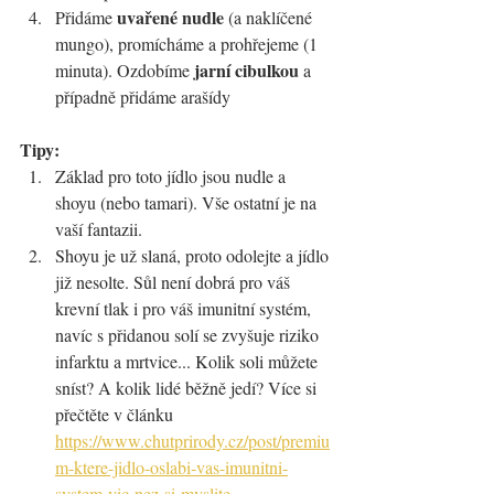
uvařené nudle
Přidáme 
 (a naklíčené 
mungo), promícháme a prohřejeme (1 
jarní cibulkou
minuta). Ozdobíme 
 a 
případně přidáme arašídy
Tipy:
Základ pro toto jídlo jsou nudle a 
shoyu (nebo tamari). Vše ostatní je na 
vaší fantazii.
Shoyu je už slaná, proto odolejte a jídlo 
již nesolte. Sůl není dobrá pro váš 
krevní tlak i pro váš imunitní systém, 
navíc s přidanou solí se zvyšuje riziko 
infarktu a mrtvice... Kolik soli můžete 
sníst? A kolik lidé běžně jedí? Více si 
přečtěte v článku 
https://www.chutprirody.cz/post/premiu
m-ktere-jidlo-oslabi-vas-imunitni-
system-vic-nez-si-myslite