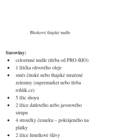
Bleskové thajské nudle
Suroviny:
celozrnné nudle (třeba od PRO-BIO)
1 lžička olivového oleje
směs čínské nebo thajské mražené 
zeleniny (supermarket nebo třeba 
rohlík.cz)
5 lžic shoyu
2 lžíce datlového nebo javorového 
sirupu
4 stroužky česneku – pokrájeného na 
plátky
2 lžíce limetkové šťávy