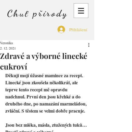
Chuť přírody
Přihlášení
Veronika
2. 12. 2021
Zdravé a výborné linecké
cukroví
Děkuji mojí úžasné mamince za recept. 
Linecké jsou zkoušela několikrát, ale 
teprve tento recept mě opravdu 
nadchnul. První den jsou křehké a do 
druhého dne, po namazání marmeládou, 
zvláční. S těstem se velmi dobře pracuje.
Jsou bez mléka, másla, ztužených tuků… 
Prostě zdravé a výborné. 