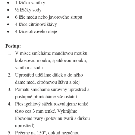
1 lžička vanilky
½ lžičky sody
6 lžic medu nebo javorového sirupu
4 lžíce citrónové šťávy 
4 lžíce olivového oleje
Postup:
V misce smícháme mandlovou mouku, 
kokosovou mouku, špaldovou mouku, 
vanilku a sodu
Uprostřed uděláme důlek a do něho 
dáme med, citrónovou šťávu a olej
Pomalu smícháme suroviny uprostřed a 
postupně přimícháme vše ostatní
Přes igelitový sáček rozvalujeme tenké 
těsto cca 3 mm tenké. Vykrájíme 
libovolné tvary (polovinu tvarů s dírkou 
uprostřed)
Pečeme na 150°, dokud nezačnou 