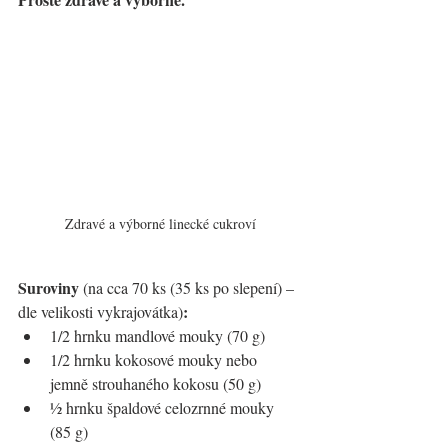
Zdravé a výborné linecké cukroví
Suroviny
 (na cca 70 ks (35 ks po slepení) – 
:
dle velikosti vykrajovátka)
1/2 hrnku mandlové mouky (70 g)
1/2 hrnku kokosové mouky nebo 
jemně strouhaného kokosu (50 g)
½ hrnku špaldové celozrnné mouky 
(85 g)