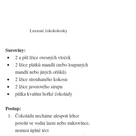
Luxusní čokokokosky
Suroviny:
2 a půl lžíce ovesných vloček
2 lžíce plátků mandlí (nebo loupaných 
mandlí nebo jiných oříšků)
2 lžíce strouhaného kokosu
2 lžíce javorového sirupu
půlka kvalitní hořké čokolády
Postup:
Čokoládu necháme alespoň lehce 
povolit ve vodní lázni nebo mikrovlnce, 
nemusí úplně téct