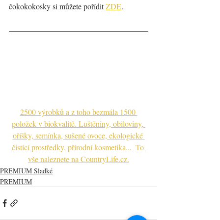
čokokokosky si můžete pořídit 
ZDE
.
2500 výrobků a z toho bezmála 1500 
položek v biokvalitě. Luštěniny, obiloviny, 
oříšky, semínka, sušené ovoce, ekologické 
čistící prostředky, přírodní kosmetika... 
To 
vše naleznete na CountryLife.cz.
PREMIUM Sladké
PREMIUM