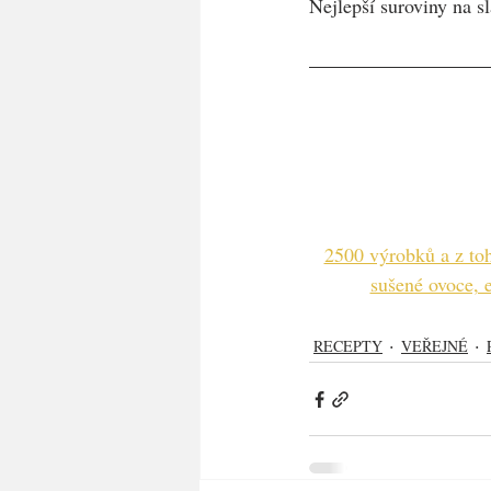
Nejlepší suroviny na s
2500 výrobků a z toh
sušené ovoce, e
RECEPTY
VEŘEJNÉ