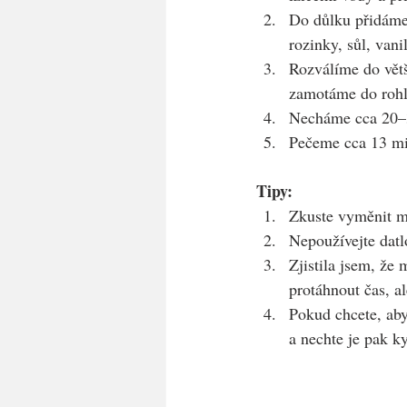
Do důlku přidáme
rozinky, sůl, van
Rozválíme do větš
zamotáme do rohl
Necháme cca 20–3
Pečeme cca 13 mi
Tipy:
Zkuste vyměnit ma
Nepoužívejte datl
Zjistila jsem, že 
protáhnout čas, al
Pokud chcete, aby
a nechte je pak k