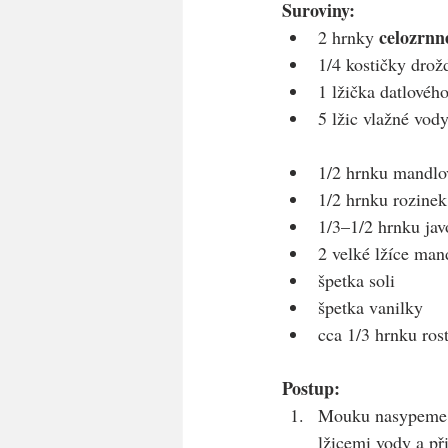
Suroviny:
celozrnn
2 hrnky 
1/4 kostičky drož
1 lžička datlovéh
5 lžic vlažné vod
1/2 hrnku mandlo
1/2 hrnku rozinek
1/3–1/2 hrnku ja
2 velké lžíce ma
špetka soli
špetka vanilky
cca 1/3 hrnku ros
Postup:
Mouku nasypeme d
lžicemi vody a př