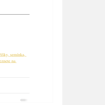
říšky, semínka, 
eznete na 