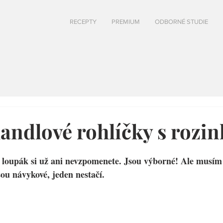
RECEPTY
PREMIUM
ODBORNÉ STUDIE
andlové rohlíčky s rozi
 loupák si už ani nevzpomenete. Jsou výborné! Ale musím 
sou návykové, jeden nestačí.