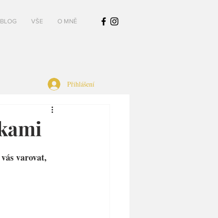
BLOG
VŠE
O MNĚ
Přihlášení
nkami
vás varovat, 