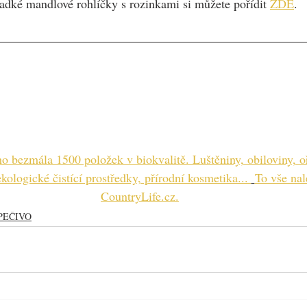
ladké mandlové rohlíčky s rozinkami si můžete pořídit 
ZDE
.
o bezmála 1500 položek v biokvalitě. Luštěniny, obiloviny, o
kologické čistící prostředky, přírodní kosmetika... 
To vše nal
CountryLife.cz.
PEČIVO