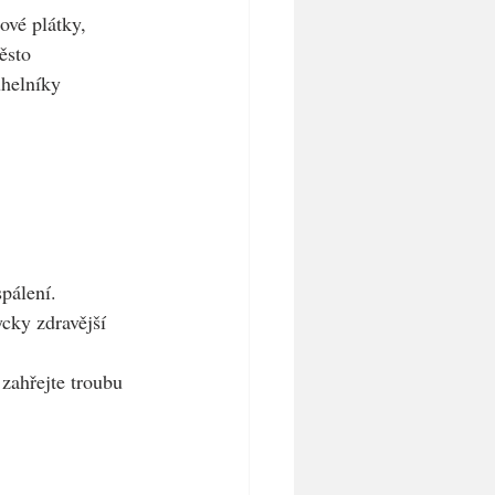
vé plátky, 
ěsto
úhelníky 
pálení.
ycky zdravější 
zahřejte troubu 