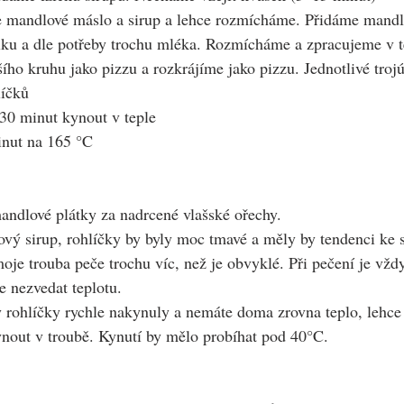
 mandlové máslo a sirup a lehce rozmícháme. Přidáme mandlo
ilku a dle potřeby trochu mléka. Rozmícháme a zpracujeme v t
ího kruhu jako pizzu a rozkrájíme jako pizzu. Jednotlivé troj
íčků
0 minut kynout v teple
nut na 165 °C
ndlové plátky za nadrcené vlašské ořechy.
ový sirup, rohlíčky by byly moc tmavé a měly by tendenci ke s
moje trouba peče trochu víc, než je obvyklé. Při pečení je vžd
e nezvedat teplotu.
 rohlíčky rychle nakynuly a nemáte doma zrovna teplo, lehce 
ynout v troubě. Kynutí by mělo probíhat pod 40°C.