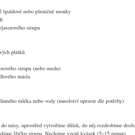
é 
špaldové nebo pšeničné mouky
dí
o/javorového sirupu
y
vých plátků
vorového sirupu (nebo medu)
ndlového másla
tlinného mléka nebo vody (množství upravte dle potřeby) 
o mísy, uprostřed vytvoříme důlek, do něj rozdrobíme droždí
idáme lžičku sirupu. Necháme vzejít kvásek (5–15 minut)