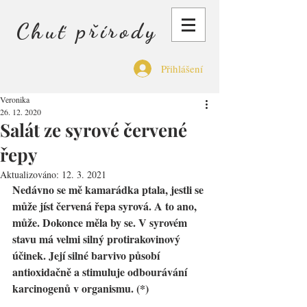
Chuť přírody
Přihlášení
Veronika
26. 12. 2020
Salát ze syrové červené
řepy
Aktualizováno:
12. 3. 2021
Nedávno se mě kamarádka ptala, jestli se 
může jíst červená řepa syrová. A to ano, 
může. Dokonce měla by se. V syrovém 
stavu má velmi silný protirakovinový 
účinek. Její silné barvivo působí 
antioxidačně a stimuluje odbourávání 
karcinogenů v organismu. (*)