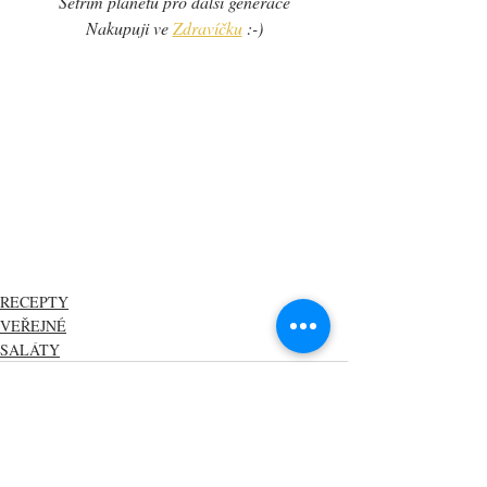
Šetřím planetu pro další generace
Nakupuji ve 
Zdravíčku
 :-)
RECEPTY
VEŘEJNÉ
SALÁTY