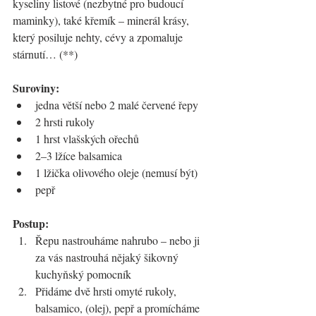
kyseliny listové (nezbytné pro budoucí 
maminky), také křemík – minerál krásy, 
který posiluje nehty, cévy a zpomaluje 
stárnutí… (**)
Suroviny:
jedna větší nebo 2 malé červené řepy
2 hrsti rukoly
1 hrst vlašských ořechů
2–3 lžíce balsamica
1 lžička olivového oleje (nemusí být)
pepř
Postup:
Řepu nastrouháme nahrubo – nebo ji 
za vás nastrouhá nějaký šikovný 
kuchyňský pomocník
Přidáme dvě hrsti omyté rukoly, 
balsamico, (olej), pepř a promícháme