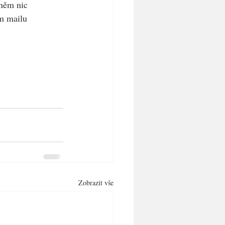
něm nic 
ím mailu
Zobrazit vše