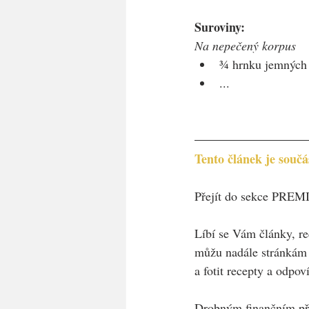
Suroviny:
Na nepečený korpus
¾ hrnku jemných 
...
Tento článek je sou
Přejít do sekce PRE
Líbí se Vám články, re
můžu nadále stránkám v
a fotit recepty a odpov
Drobným finančním pří