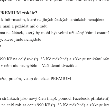
i PREMIUM získáte?
 k informacím, které na jiných českých stránkách nenajdete
i mail a požádat mě o radu
éma na článek, který by mohl být velmi užitečný Vám i ostatn
y, které jinde nenajdete
m
990 Kč na celý rok (tj. 83 Kč měsíčně) a získejte unikátní náv
 v něm nic nechybělo – Vaši denní dvacítku  
važte, prosím, vstup do sekce PREMIUM
na stránkách jako nový člen (např. pomocí Facebook přihlášení
up na celý rok za cenu 990 Kč (tj. 83 Kč měsíčně) a získejte k