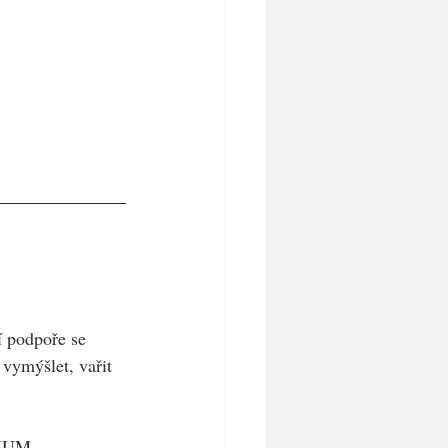
í podpoře se 
vymýšlet, vařit 
IUM.   