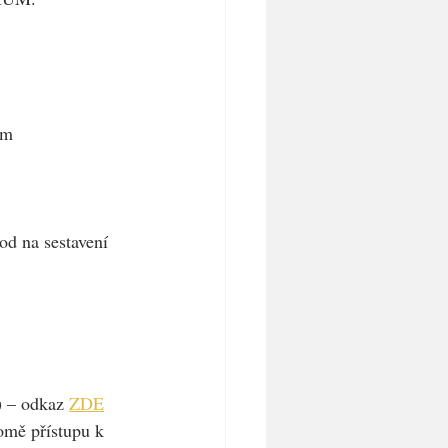
ím
od na sestavení 
) – odkaz 
ZDE
romě přístupu k 