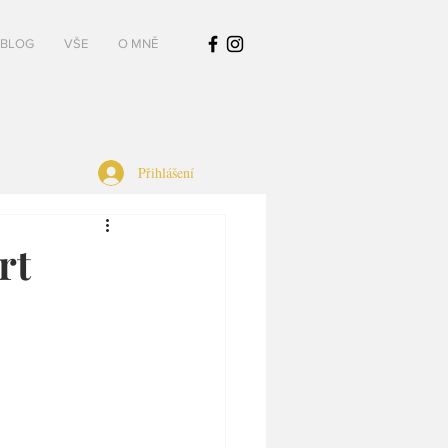
BLOG
VŠE
O MNĚ
Přihlášení
rt