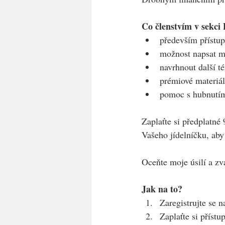
Co členstvím v sekc
především přístup
možnost napsat m
navrhnout další t
prémiové materiál
pomoc s hubnutí
Zaplaťte si předplatné 
Vašeho jídelníčku, aby
Oceňte moje úsilí a z
Jak na to?
Zaregistrujte se 
Zaplaťte si příst