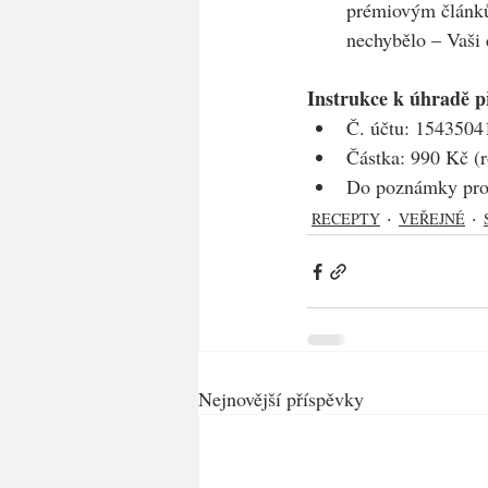
prémiovým článkům
nechybělo – Vaši 
Instrukce k úhradě 
Č. účtu: 15435041
Částka: 990 Kč (r
Do poznámky pro 
RECEPTY
VEŘEJNÉ
Nejnovější příspěvky