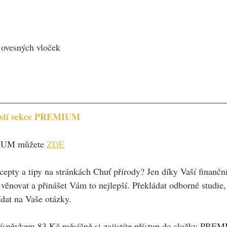
ovesných vloček
částí sekce PREMIUM
MIUM můžete 
ZDE
cepty a tipy na stránkách Chuť přírody? Jen díky Vaší finančn
ěnovat a přinášet Vám to nejlepší. Překládat odborné studie, 
ídat na Vaše otázky.   
spěvkem 83 Kč měsíčně si zajistíte přístup do složky PREM