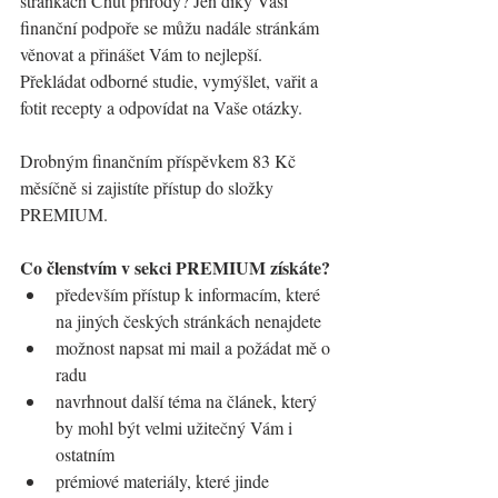
stránkách Chuť přírody? Jen díky Vaší 
finanční podpoře se můžu nadále stránkám 
věnovat a přinášet Vám to nejlepší. 
Překládat odborné studie, vymýšlet, vařit a 
fotit recepty a odpovídat na Vaše otázky.   
Drobným finančním příspěvkem 83 Kč 
měsíčně si zajistíte přístup do složky 
PREMIUM.   
Co členstvím v sekci PREMIUM získáte?
především přístup k informacím, které 
na jiných českých stránkách nenajdete
možnost napsat mi mail a požádat mě o 
radu
navrhnout další téma na článek, který 
by mohl být velmi užitečný Vám i 
ostatním
prémiové materiály, které jinde 