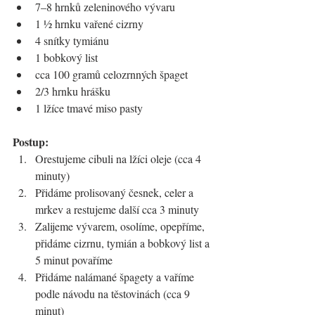
7–8 hrnků zeleninového vývaru
1 ½ hrnku vařené cizrny
4 snítky tymiánu
1 bobkový list
cca 100 gramů celozrnných špaget
2/3 hrnku hrášku
1 lžíce tmavé miso pasty
Postup:
Orestujeme cibuli na lžíci oleje (cca 4 
minuty)
Přidáme prolisovaný česnek, celer a 
mrkev a restujeme další cca 3 minuty
Zalijeme vývarem, osolíme, opepříme, 
přidáme cizrnu, tymián a bobkový list a 
5 minut povaříme
Přidáme nalámané špagety a vaříme 
podle návodu na těstovinách (cca 9 
minut)