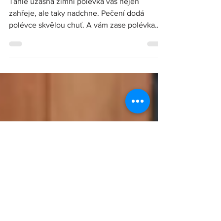
máslové dýně
Tahle úžasná zimní polévka vás nejen
zahřeje, ale taky nadchne. Pečení dodá
polévce skvělou chuť. A vám zase polévka
dodá potřebné...