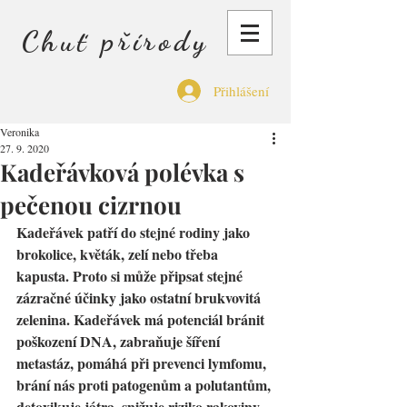
Chuť přírody
Přihlášení
Veronika
27. 9. 2020
Kadeřávková polévka s
pečenou cizrnou
Kadeřávek patří do stejné rodiny jako 
brokolice, květák, zelí nebo třeba 
kapusta. Proto si může připsat stejné 
zázračné účinky jako ostatní brukvovitá 
zelenina. Kadeřávek má potenciál bránit 
poškození DNA, zabraňuje šíření 
metastáz, pomáhá při prevenci lymfomu, 
brání nás proti patogenům a polutantům, 
detoxikuje játra, snižuje riziko rakoviny, 