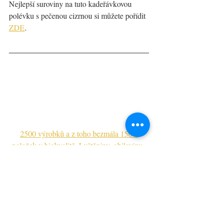
Nejlepší suroviny na tuto kadeřávkovou 
polévku s pečenou cizrnou si můžete pořídit 
ZDE
.
2500 výrobků a z toho bezmála 1500 
položek v biokvalitě. Luštěniny, obiloviny, 
oříšky, semínka, sušené ovoce, ekologické 
čistící prostředky, přírodní kosmetika... 
To 
vše naleznete na CountryLife.cz.
RECEPTY
VEŘEJNÉ
POLÉVKY