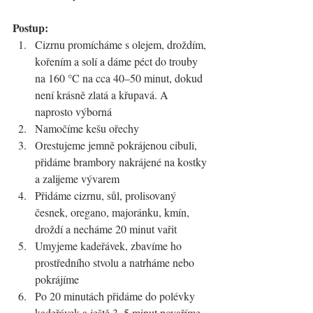
Postup:
Cizrnu promícháme s olejem, droždím, 
kořením a solí a dáme péct do trouby 
na 160 °C na cca 40–50 minut, dokud 
není krásně zlatá a křupavá. A 
naprosto výborná
Namočíme kešu ořechy
Orestujeme jemně pokrájenou cibuli, 
přidáme brambory nakrájené na kostky 
a zalijeme vývarem
Přidáme cizrnu, sůl, prolisovaný 
česnek, oregano, majoránku, kmín, 
droždí a necháme 20 minut vařit
Umyjeme kadeřávek, zbavíme ho 
prostředního stvolu a natrháme nebo 
pokrájíme
Po 20 minutách přidáme do polévky 
kadeřávek a ještě 3–5 minut povaříme