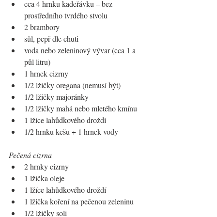
cca 4 hrnku kadeřávku – bez 
prostředního tvrdého stvolu
2 brambory
sůl, pepř dle chuti
voda nebo zeleninový vývar (cca 1 a 
půl litru)
1 hrnek cizrny
1/2 lžičky oregana (nemusí být)
1/2 lžičky majoránky
1/2 lžičky mahá nebo mletého kmínu
1 lžíce lahůdkového droždí
1/2 hrnku kešu + 1 hrnek vody
Pečená cizrna
2 hrnky cizrny
1 lžička oleje
1 lžíce lahůdkového droždí
1 lžička koření na pečenou zeleninu
1/2 lžičky soli