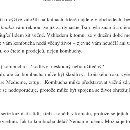
 o výživě založili na knihách, které najdete v obchodech, bes
 houba 
vám řeknou, že již za dynastie Tsin byla známá a ctěná
jící lidem žít věčně. Vzhledem k tomu, že v dnešní době moc
že vám kombucha nedá věčný život – zjevně vám neudělí ani u
, co čtete u prodejců, nejen kombuchy.
čaj kombucha – škodlivý, neškodný nebo užitečný?
li, ale čaj kombucha může být škodlivý.  Loňského roku vyše
are Medicine, cituji: „Kombucha může představovat vážná zdrav
se nedoporučuje, protože může být spojena se život ohrožujíc
série kazuistik lidí, kteří skončili v kómatu, protože se jejich 
yselinu. Jak to kombucha dělá? Nemáme tušení. Možná je to