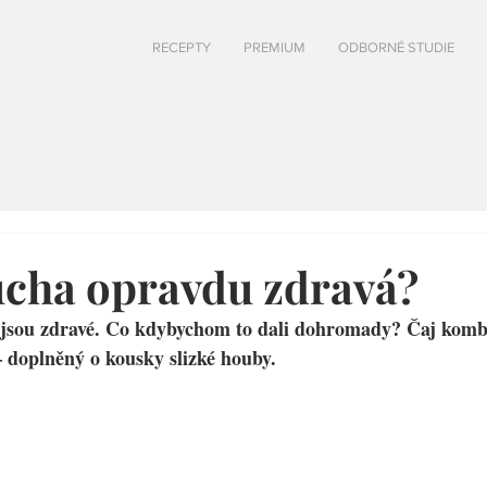
RECEPTY
PREMIUM
ODBORNÉ STUDIE
cha opravdu zdravá?
 jsou zdravé. Co kdybychom to dali dohromady? Čaj komb
 doplněný o kousky slizké houby.