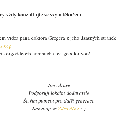
vy vždy konzultujte se svým lékařem.
em videa pana doktora Gregera z jeho úžasných stránek 
s.org
facts.org/video/is-kombucha-tea-goodfor-you/
Jím zdravě
Podporuji lokální dodavatele
Šetřím planetu pro další generace
Nakupuji ve 
Zdravíčku
 :-)