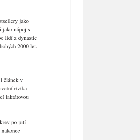
tsellery jako 
 jako nápoj s 
 lidí z dynastie 
bohých 2000 let. 
l článek v 
otní rizika. 
í laktátovou 
krev po pití 
 nakonec 