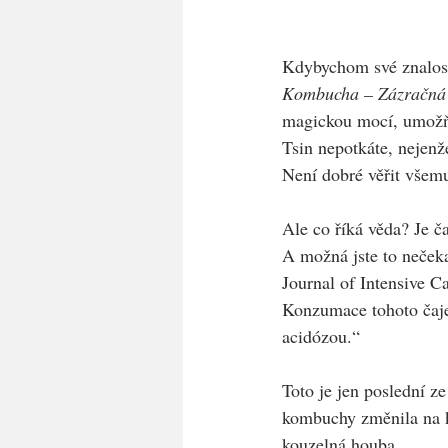
Kdybychom své znalosti
Kombucha – Zázračná
magickou mocí, umožňu
Tsin nepotkáte, nejen
Není dobré věřit všemu
Ale co říká věda? Je 
A možná jste to nečeka
Journal of Intensive C
Konzumace tohoto čaje 
acidózou.“
Toto je jen poslední ze 
kombuchy změnila na k
kouzelná houba.