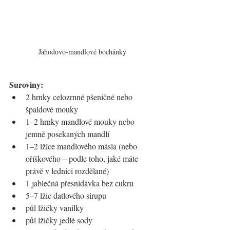
Jahodovo-mandlové bochánky
Suroviny:
2 hrnky celozrnné pšeničné nebo 
špaldové mouky
1–2 hrnky mandlové mouky nebo 
jemně posekaných mandlí
1–2 lžíce mandlového másla (nebo 
oříškového 
– 
podle toho, jaké máte 
právě v lednici rozdělané)
1 jablečná přesnídávka bez cukru
5–7 lžic datlového sirupu
půl lžičky vanilky
půl lžičky jedlé sody