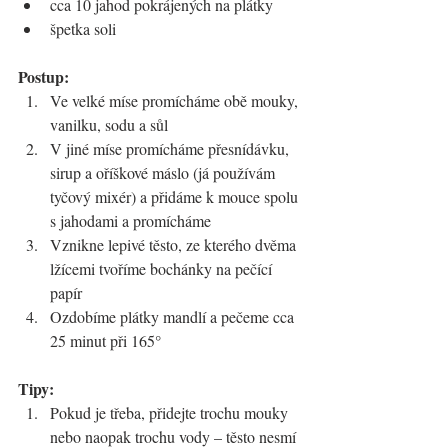
cca 10 jahod pokrájených na plátky
špetka soli
Postup:
Ve velké míse promícháme obě mouky, 
vanilku, sodu a sůl
V jiné míse promícháme přesnídávku, 
sirup a oříškové máslo (já používám 
tyčový mixér) a přidáme k mouce spolu 
s jahodami a promícháme
Vznikne lepivé těsto, ze kterého dvěma 
lžícemi tvoříme bochánky na pečící 
papír
Ozdobíme plátky mandlí a pečeme cca 
25 minut při 165°
Tipy:
Pokud je třeba, přidejte trochu mouky 
nebo naopak trochu vody 
–
 těsto nesmí 