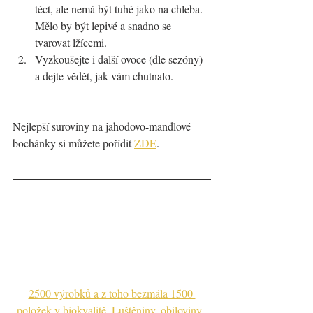
téct, ale nemá být tuhé jako na chleba. 
Mělo by být lepivé a snadno se 
tvarovat lžícemi. 
Vyzkoušejte i další ovoce (dle sezóny) 
a dejte vědět, jak vám chutnalo.
Nejlepší suroviny na jahodovo-mandlové 
bochánky si můžete pořídit 
ZDE
.
2500 výrobků a z toho bezmála 1500 
položek v biokvalitě. Luštěniny, obiloviny, 