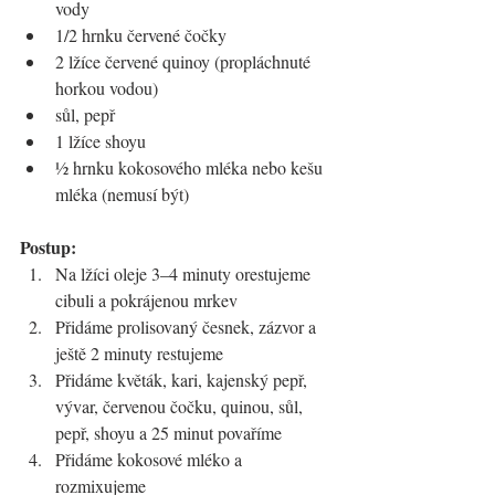
vody 
1/2 hrnku červené čočky
2 lžíce červené quinoy (propláchnuté 
horkou vodou)
sůl, pepř
1 lžíce shoyu
½ hrnku kokosového mléka nebo kešu 
mléka (nemusí být)
Postup:
Na lžíci oleje 3–4 minuty orestujeme 
cibuli a pokrájenou mrkev
Přidáme prolisovaný česnek, zázvor a 
ještě 2 minuty restujeme
Přidáme květák, kari, kajenský pepř, 
vývar, červenou čočku, quinou, sůl, 
pepř, shoyu a 25 minut povaříme
Přidáme kokosové mléko a 
rozmixujeme