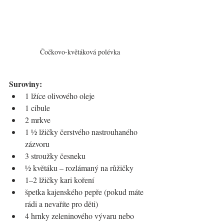
Čočkovo-květáková polévka
Suroviny:
1 lžíce olivového oleje
1 cibule
2 mrkve
1 ½ lžičky čerstvého nastrouhaného 
zázvoru
3 stroužky česneku
½ květáku – rozlámaný na růžičky
1–2 lžičky kari koření
špetka kajenského pepře (pokud máte 
rádi a nevaříte pro děti)
4 hrnky zeleninového vývaru nebo 