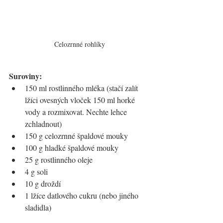
Celozrnné rohlíky
Suroviny:
150 ml rostlinného mléka (stačí zalít 
lžíci ovesných vloček 150 ml horké 
vody a rozmixovat. Nechte lehce 
zchladnout)
150 g celozrnné špaldové mouky
100 g hladké špaldové mouky
25 g rostlinného oleje
4 g soli
10 g droždí
1 lžíce datlového cukru (nebo jiného 
sladidla)