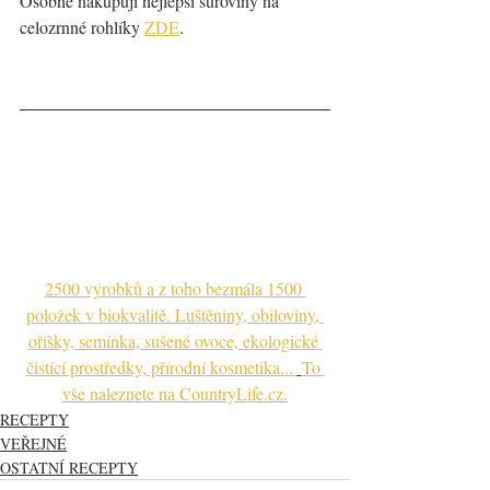
Osobně nakupuji nejlepší suroviny na 
celozrnné rohlíky 
ZDE
.
2500 výrobků a z toho bezmála 1500 
položek v biokvalitě. Luštěniny, obiloviny, 
oříšky, semínka, sušené ovoce, ekologické 
čistící prostředky, přírodní kosmetika... 
To 
vše naleznete na CountryLife.cz.
RECEPTY
VEŘEJNÉ
OSTATNÍ RECEPTY