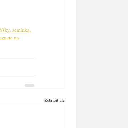
říšky, semínka, 
eznete na 
Zobrazit vše