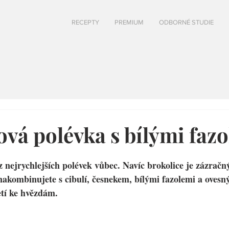
RECEPTY
PREMIUM
ODBORNÉ STUDIE
ová polévka s bílými faz
z nejrychlejších polévek vůbec. Navíc brokolice je zázračn
nakombinujete s cibulí, česnekem, bílými fazolemi a ovesn
letí ke hvězdám.