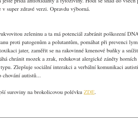
a ještě přidá antioxidanty a fytoživiny. Hodí se snad do všech
e v super zdravé verzi. Opravdu výborná.
rukvovitou zeleninu a ta má potenciál zabránit poškození DNA 
branu proti patogenům a polutantům, pomáhat při prevenci lym
xikaci jater, zaměřit se na rakovinné kmenové buňky a snížit
áhá chránit mozek a zrak, redukovat alergické záněty horních 
typu. Zlepšuje sociální interakci a verbální komunikaci autist
 chování autistů...
pší suroviny na brokolicovou polévku 
ZDE
.