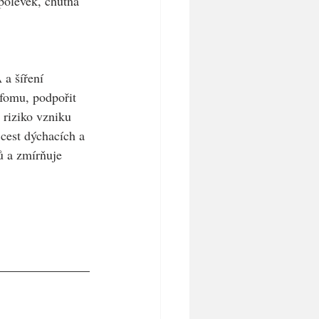
 polévek, chutná 
a šíření 
fomu, podpořit 
 riziko vzniku 
cest dýchacích a 
ů a zmírňuje 