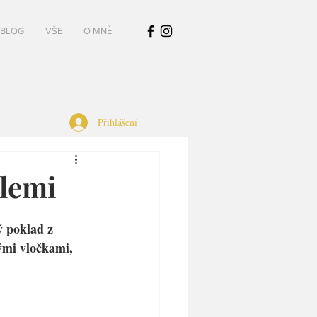
BLOG
VŠE
O MNĚ
Přihlášení
olemi
ý poklad z 
ými vločkami, 