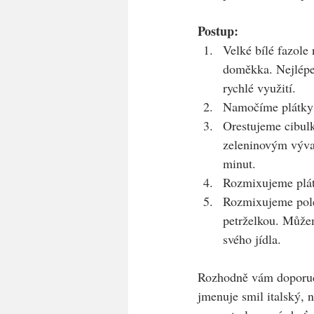
Postup:
Velké bílé fazol
doměkka. Nejlépe 
rychlé využití.
Namočíme plátky
Orestujeme cibul
zeleninovým vývar
minut.
Rozmixujeme plát
Rozmixujeme polé
petrželkou. Může
svého jídla.
Rozhodně vám doporučuj
jmenuje smil italský,