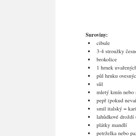
Suroviny:
cibule
3-4 stroužky čes
brokolice
1 hrnek uvařených
půl hrnku ovesný
sůl
mletý kmín nebo 
pepř (pokud nevař
smil italský = ka
lahůdkové droždí 
plátky mandlí
petrželka nebo pa