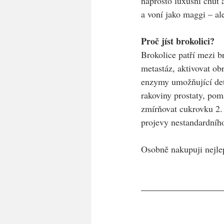
naprosto luxusní chuť 
a voní jako maggi – al
Proč jíst brokolici?
Brokolice patří mezi b
metastáz, aktivovat o
enzymy umožňující deto
rakoviny prostaty, pom
zmírňovat cukrovku 2. 
projevy nestandardního
Osobně nakupuji nejle