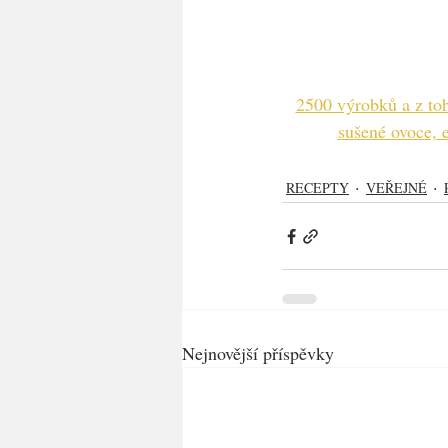
2500 výrobků a z toh
sušené ovoce, e
RECEPTY
VEŘEJNÉ
Nejnovější příspěvky