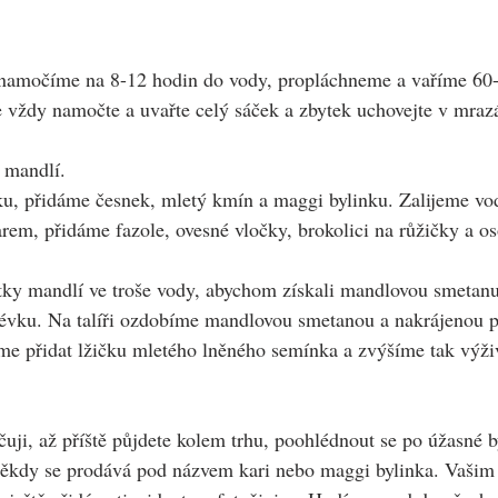
e namočíme na 8-12 hodin do vody, propláchneme a vaříme 60
vždy namočte a uvařte celý sáček a zbytek uchovejte v mrazá
 mandlí.
ku, přidáme česnek, mletý kmín a maggi bylinku. Zalijeme vo
em, přidáme fazole, ovesné vločky, brokolici na růžičky a o
ky mandlí ve troše vody, abychom získali mandlovou smetanu
vku. Na talíři ozdobíme mandlovou smetanou a nakrájenou p
me přidat lžičku mletého lněného semínka a zvýšíme tak výž
i, až příště půjdete kolem trhu, poohlédnout se po úžasné by
 někdy se prodává pod názvem kari nebo maggi bylinka. Vaši