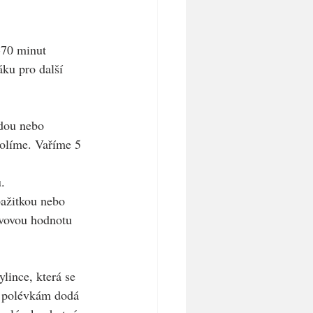
-70 minut 
ku pro další 
dou nebo 
solíme. Vaříme 5 
.
ažitkou nebo 
ivovou hodnotu 
lince, která se 
m polévkám dodá 