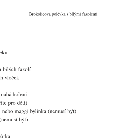
Brokolicová polévka s bílými fazolemi
neku
 bílých fazolí
ch vloček
mahá koření
íte pro děti)
ri nebo maggi bylinka (nemusí být)
(nemusí být)
žitka