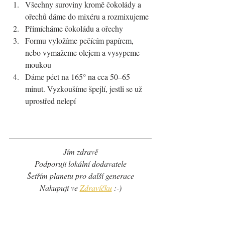
Všechny suroviny kromě čokolády a 
ořechů dáme do mixéru a rozmixujeme
Přimícháme čokoládu a ořechy
Formu vyložíme pečícím papírem, 
nebo vymažeme olejem a vysypeme 
moukou
Dáme péct na 165° na cca 50–65 
minut. Vyzkoušíme špejlí, jestli se už 
uprostřed nelepí
Jím zdravě
Podporuji lokální dodavatele
Šetřím planetu pro další generace
Nakupuji ve 
Zdravíčku
 :-)