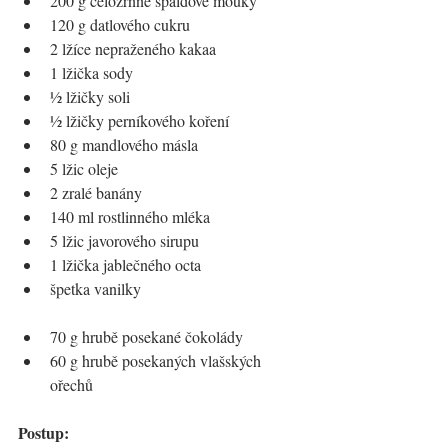
200 g celozrnné špaldové mouky
120 g datlového cukru
2 lžíce nepraženého kakaa
1 lžička sody
½ lžičky soli
½ lžičky perníkového koření
80 g mandlového másla
5 lžic oleje
2 zralé banány
140 ml rostlinného mléka
5 lžic javorového sirupu
1 lžička jablečného octa
špetka vanilky
70 g hrubě posekané čokolády
60 g hrubě posekaných vlašských 
ořechů
Postup: