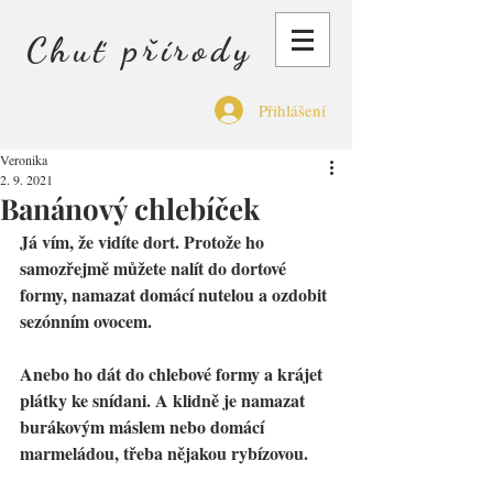
Chuť přírody
Přihlášení
Veronika
2. 9. 2021
Banánový chlebíček
Já vím, že vidíte dort. Protože ho 
samozřejmě můžete nalít do dortové 
formy, namazat domácí nutelou a ozdobit 
sezónním ovocem.
Anebo ho dát do chlebové formy a krájet 
plátky ke snídani. A klidně je namazat 
burákovým máslem nebo domácí 
marmeládou, třeba nějakou rybízovou.