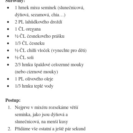
Suroviny:
1 hrnek mixu semínek (slunečnicová, 
dýňová, sezamová, chia…)
2 PL lahůdkového droždí
1 ČL oregana
½ ČL česnekového prášku
1/3 ČL česneku
½ ČL chilli vloček (vynechte pro děti)
½ ČL soli
2/3 hrnku špaldové celozrnné mouky 
(nebo cizrnové mouky)
1 PL olivového oleje
1/3 hrnku teplé vody
Postup:
Nejprve v mixéru rozsekáme větší 
semínka, jako jsou dýňová a 
slunečnicová, na menší kusy
Přidáme vše ostatní a ještě pár sekund 