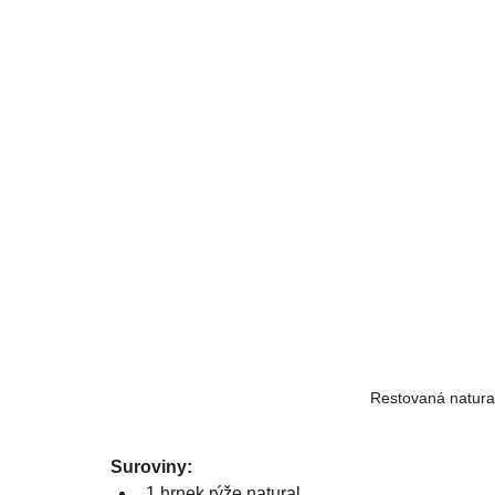
Restovaná natural
Suroviny:
1 hrnek rýže natural