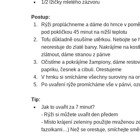
1/2 lžičky mletého zázvoru
Postup:
Rýži propláchneme a dáme do hrnce v poměru
pod pokličkou 45 minut na nižší teplotu
Tofu důkladně osušíme utěrkou. Nebojte se h
neorestuje do zlaté barvy. Nakrájíme na kostk
zlátnout, dáme stranou z pánve
Očistíme a pokrájíme žampiony, dáme restova
papriku, česnek a cibuli. Orestujeme
V hrnku si smícháme všechny suroviny na 
Po uvaření rýže promícháme vše v pánvi, oz
Tip:
Jak to uvařit za 7 minut?
- Rýži si můžete uvařit den předem
- Místo krájení zeleniny použijte mraženou 
fazolkami…) Než se orestuje, smíchejte směs