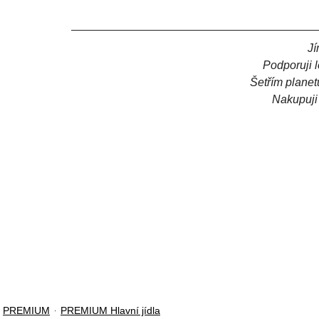
Jí
Podporuji 
Šetřím planet
Nakupuji
PREMIUM
PREMIUM Hlavní jídla