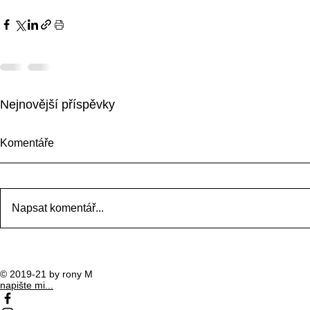
Nejnovější příspěvky
Komentáře
Napsat komentář...
Jak zdravě přibrat?
Salát s ope
© 2019-21 by rony M
napište mi...