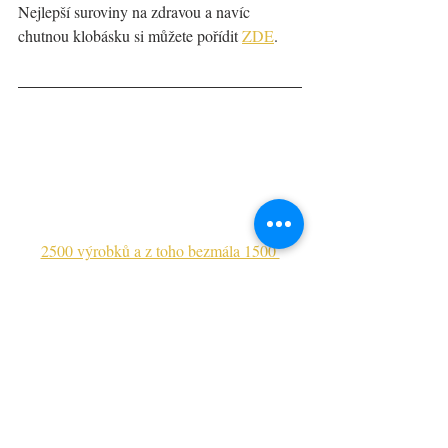
Nejlepší suroviny na zdravou a navíc 
chutnou klobásku si můžete pořídit 
ZDE
.
2500 výrobků a z toho bezmála 1500 
položek v biokvalitě. Luštěniny, obiloviny, 
oříšky, semínka, sušené ovoce, ekologické 
čistící prostředky, přírodní kosmetika... 
To 
vše naleznete na CountryLife.cz.
PREMIUM
PREMIUM Hlavní jídla