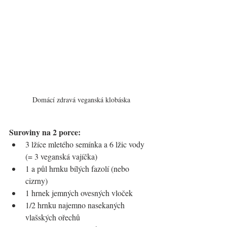
Domácí zdravá veganská klobáska
Suroviny na 2 porce:
3 lžíce mletého semínka a 6 lžic vody 
(= 3 veganská vajíčka)
1 a půl hrnku bílých fazolí (nebo 
cizrny)
1 hrnek jemných ovesných vloček
1/2 hrnku najemno nasekaných 
vlašských ořechů