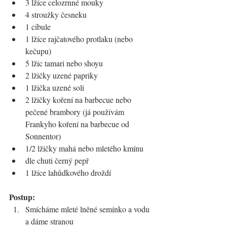
3 lžíce celozrnné mouky
4 stroužky česneku
1 cibule
1 lžíce rajčatového protlaku (nebo 
kečupu)
5 lžic tamari nebo shoyu
2 lžičky uzené papriky
1 lžička uzené soli
2 lžičky koření na barbecue nebo 
pečené brambory (já používám 
Frankyho koření na barbecue od 
Sonnentor)
1/2 lžičky mahá nebo mletého kmínu
dle chuti černý pepř
1 lžíce lahůdkového droždí
Postup:
Smícháme mleté lněné semínko a vodu 
a dáme stranou